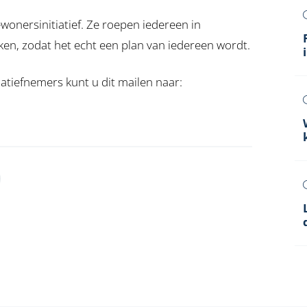
wonersinitiatief. Ze roepen iedereen in
n, zodat het echt een plan van iedereen wordt.
iatiefnemers kunt u dit mailen naar:
kedIn
via WhatsApp
Deel via Mail