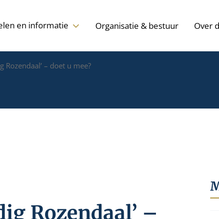
elen en informatie
Organisatie & bestuur
Over 
g Rozendaal’ – doet u mee?
M
ig Rozendaal’ –