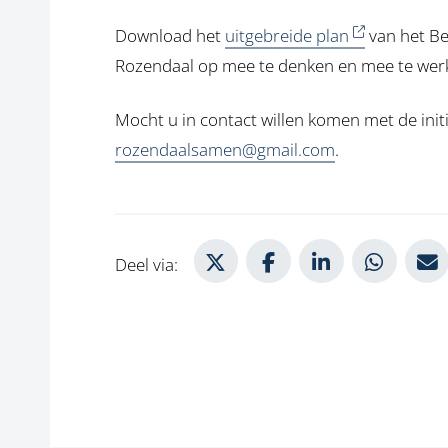
Download het
uitgebreide plan
van het Be
Rozendaal op mee te denken en mee te werke
Mocht u in contact willen komen met de init
rozendaalsamen@gmail.com
.
Deel via X
Deel via Facebook
Deel via Lin
Deel 
Deel via: