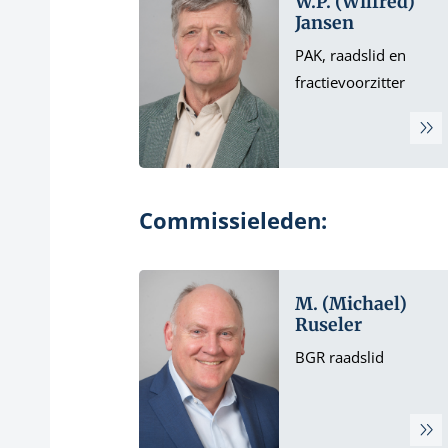
W.P. (Wilfred)
Jansen
PAK, raadslid en
fractievoorzitter
Commissieleden:
M. (Michael)
Ruseler
BGR raadslid