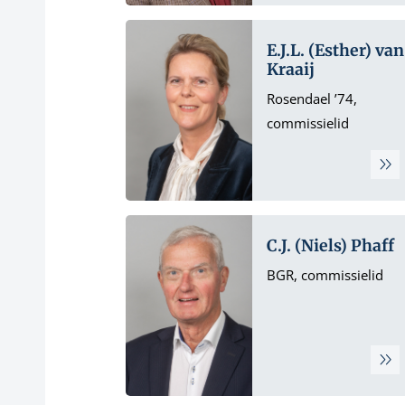
E.J.L. (Esther) van
Kraaij
Rosendael ’74,
commissielid
C.J. (Niels) Phaff
BGR, commissielid