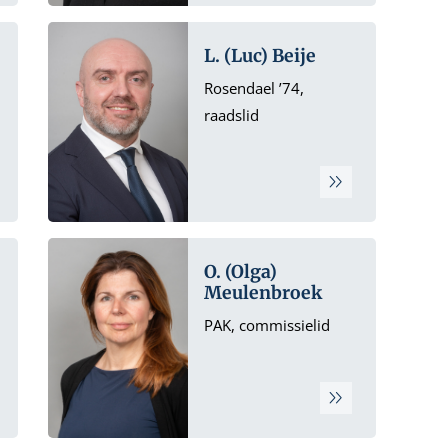
L. (Luc) Beije
Rosendael ’74,
raadslid
O. (Olga)
Meulenbroek
PAK, commissielid