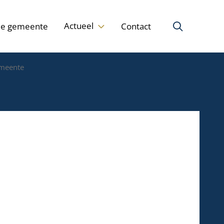
Actueel
de gemeente
Contact
emeente