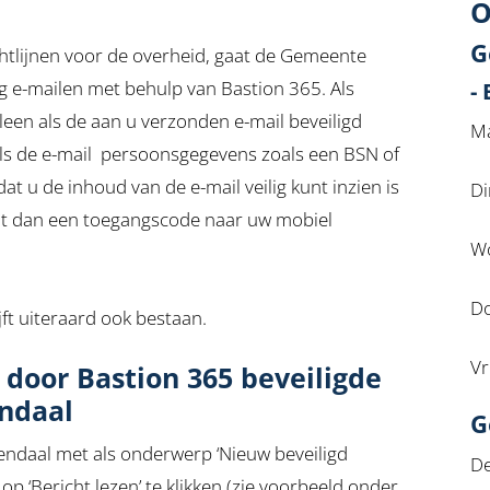
O
G
chtlijnen voor de overheid, gaat de Gemeente
g e-mailen met behulp van Bastion 365. Als
-
leen als de aan u verzonden e-mail beveiligd
Ma
als de e-mail persoonsgegevens zoals een BSN of
t u de inhoud van de e-mail veilig kunt inzien is
Di
t dan een toegangscode naar uw mobiel
Wo
Do
jft uiteraard ook bestaan.
Vr
 door Bastion 365 beveiligde
ndaal
G
ndaal met als onderwerp ‘Nieuw beveiligd
De
 op ‘Bericht lezen’ te klikken (zie voorbeeld onder