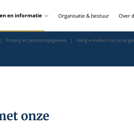
len en informatie
Organisatie & bestuur
Over 
Privacy en persoonsgegevens
Veilig e-mailen met onze g
met onze