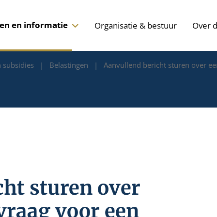
len en informatie
Organisatie & bestuur
Over 
 subsidies
Belastingen
Aanvullend bericht sturen over ee
ht sturen over
vraag voor een