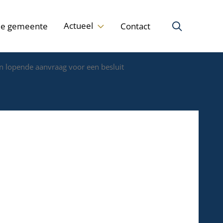
Actueel
de gemeente
Contact
n lopende aanvraag voor een besluit