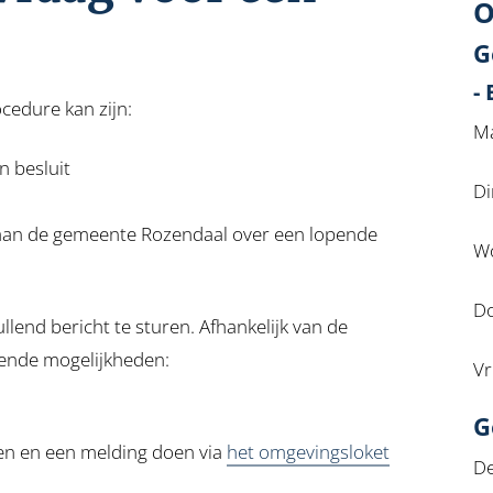
O
G
-
cedure kan zijn:
Ma
n besluit
Di
g aan de gemeente Rozendaal over een lopende
Wo
Do
lend bericht te sturen. Afhankelijk van de
lgende mogelijkheden:
Vr
G
en en een melding doen via
het omgevingsloket
De