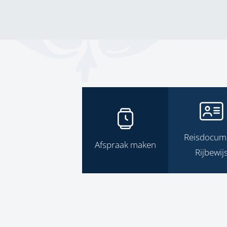
Reisdocum
Afspraak maken
Rijbewij