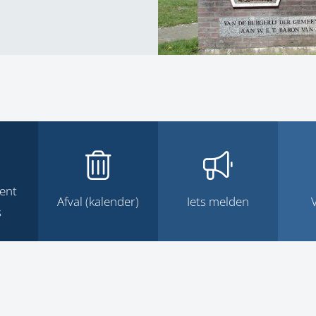
ent
Afval (kalender)
Iets melden
s