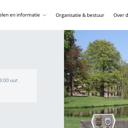
l
elen en informatie
Organisatie & bestuur
Over 
, naar de contactpagina
3:00 uur.