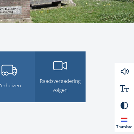
Raadsvergadering
Verhuizen
volgen
Translate